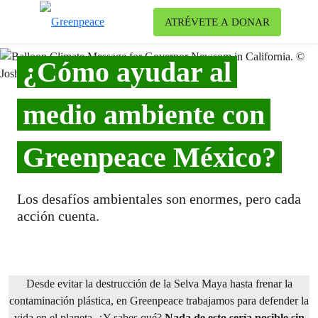
Ca
ATRÉVETE A DONAR
Menú
¿Cómo ayudar al
medio ambiente con
Greenpeace México?
Los desafíos ambientales son enormes, pero cada
acción cuenta.
Desde evitar la destrucción de la Selva Maya hasta frenar la
contaminación plástica, en Greenpeace trabajamos para defender la
vida en el planeta. ¿Y sabes qué?
Nada de esto sería posible sin