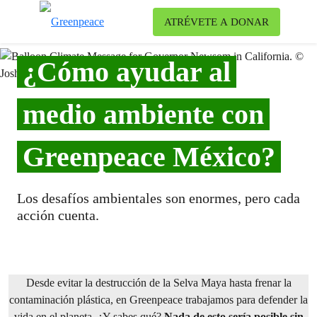
Ca
ATRÉVETE A DONAR
Menú
¿Cómo ayudar al
medio ambiente con
Greenpeace México?
Los desafíos ambientales son enormes, pero cada
acción cuenta.
Desde evitar la destrucción de la Selva Maya hasta frenar la
contaminación plástica, en Greenpeace trabajamos para defender la
vida en el planeta. ¿Y sabes qué?
Nada de esto sería posible sin