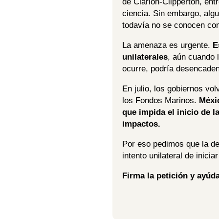
de Clarion-Clipperton, en
ciencia. Sin embargo, alg
todavía no se conocen con
La amenaza es urgente.
Es
unilaterales
, aún cuando l
ocurre, podría desencaden
En julio, los gobiernos vol
los Fondos Marinos.
Méxic
que impida el inicio de l
impactos.
Por eso pedimos que la de
intento unilateral de inici
Firma la petición y ayúd