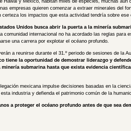
tre Hawái y México, habitan miles de especies, muchas aún 
unas empresas quieren comenzar a extraer minerales del fo
 certeza los impactos que esta actividad tendría sobre ese
tados Unidos busca abrir la puerta a la minería subma
a comunidad internacional no ha acordado las reglas para es
arse una carrera por explotar el océano profundo.
verán a reunirse durante el 31.º periodo de sesiones de la Au
o tiene la oportunidad de demostrar liderazgo y defend
a minería submarina hasta que exista evidencia científica
legación mexicana impulse decisiones basadas en la cienci
ar esta industria y defienda el patrimonio común de la humani
anos a proteger el océano profundo antes de que sea de