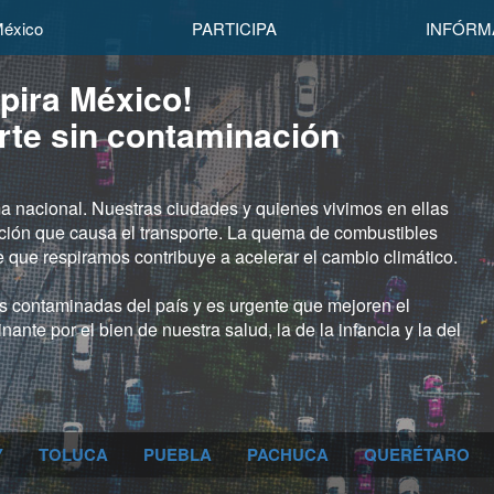
éxico
PARTICIPA
INFÓRM
pira México!
rte sin contaminación
a nacional. Nuestras ciudades y quienes vivimos en ellas
ación que causa el transporte. La quema de combustibles
 que respiramos contribuye a acelerar el cambio climático.
s contaminadas del país y es urgente que mejoren el
ante por el bien de nuestra salud, la de la infancia y la del
Y
TOLUCA
PUEBLA
PACHUCA
QUERÉTARO