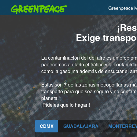
Greenpeace M
¡Res
Exige transpo
La contaminación del del aire es un problem
padecemos a diario el tráfico y la contamin
como la gasolina además de ensuciar el aire
Estas son 7 de las zonas metropolitanas má
transporte para que sea seguro y no contamin
planeta.
¡Pídeles que lo hagan!
CDMX
GUADALAJARA
MONTERRE